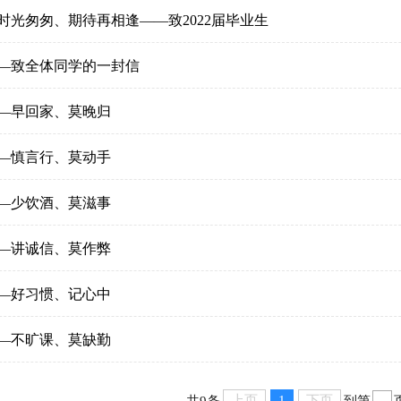
时光匆匆、期待再相逢——致2022届毕业生
—致全体同学的一封信
—早回家、莫晚归
—慎言行、莫动手
—少饮酒、莫滋事
—讲诚信、莫作弊
—好习惯、记心中
—不旷课、莫缺勤
上页
1
下页
共9条
到第